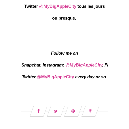
Twitter
@MyBigAppleCity
tous les jours
ou presque.
—
Follow me on
Snapchat,
Instagram:
@MyBigAppleCity
,
Facebook
w
Twitter
@MyBigAppleCity
every day or so.